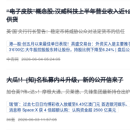
“电子皮肤”概念股:汉威科技上半年营业收入近
供货
英‘国’央行行长警告：稳定币将威胁公众对法定货币的信任
港—股:创五月以来最佳单日表现！高盛交易台：外资买入是主要推
3‘6’00亿:大牛股控股股东转让股份，持股比例下降至6.24% | 盘后
中青网
2026-06-04 05:24:05
大瓜!！{知}名私募内斗升级，新的公开信来了
加仓英?伟<达>！摩根大通、贝莱德、先锋集团最新持仓出
瑞‘银’：过去七日日均博彩收入放缓至6.43亿澳门元 首选银河娱乐
消息称 Space:X 获 4 倍超额认购：认购资金超 2500 亿美元
36氪
2026-06-03 11:57:05