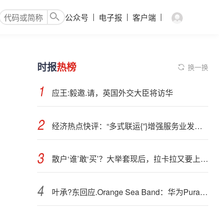
公众号
电子报
客户端
时报
热榜
换一换
应王:毅邀.请，英国外交大臣将访华
经济热点快评：“多式联运{”}增强服务业发展活力
散户‘谁’敢‘买’？大举套现后，拉卡拉又要上市了
叶承?东回应.Orange Sea Band：华为Pura90 Pro Max橙色灵感源于自然景观