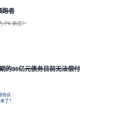
领跑者
 PK 新房？
期的35亿元债务目前无法偿付
租协议
”来了？