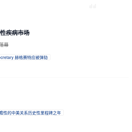
敏性疾病市场
满落幕
cretary 赫格赛特应被弹劾
为前瞻性的中美关系历史性里程碑之年