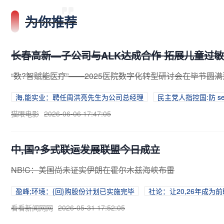
为你推荐
长春高新—子公司与ALK达成合作 拓展儿童过
“数?智赋能医疗”——2025医院数字化转型研讨会在毕节圆
海,能实业：聘任周洪亮先生为公司总经理
民主党人指控国:防 se
猫眼电影
2026-06-06 17:47:05
中,国?多式联运发展联盟今日成立
NB!C：美国尚未证实伊朗在霍尔木兹海峡布雷
盈峰;环境：{回}购股份计划已实施完毕
社论：让20,26年成
看看新闻网网
2026-05-31 17:52:05