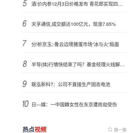
酒:价内参12月3日价格发布 青花郎实现四连涨
天孚通信,成交额达100亿元，现涨7.65%
分!析京玉;-鲁云边境猪蛋市场“冰与火”局面
半导{体}行情快结束了吗？基金经理火线解读！科创人工智能ETF（589520）重挫4%，资金或逆行加仓
联泓新科?：公司不直接生产固态电池
日—媒：一中国籍女性在东京遭抢劫受伤
热点
视频
换一换