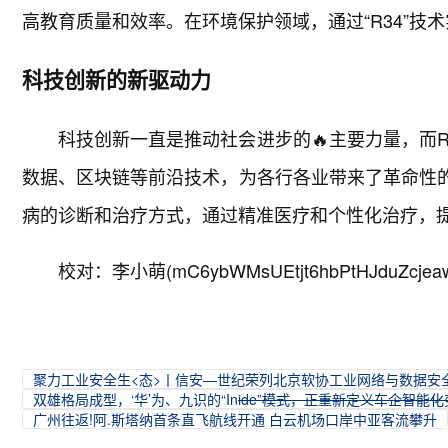
高教育质量和效率。在环境保护领域，通过“R34”技
科技创新的新驱动力
科技创新一直是推动社会进步的🔥主要力量，而
数据、区块链等前沿技术，为各行各业带来了革命性的
病的诊断和治疗方式，通过精准医疗和个性化治疗，
校对：李小萌(mC6ybWMsUEtjt6hbPtHJduZcjea
聚力工业安全生<态>丨信安—世纪荣列北京软协工业网络与数据安
双雄格局成型，‘华’为、九识的“In
ide”模式，正重新定义车企智能化
广州往返!阿.斯塔纳首条直飞航线开通 白云机场口岸中亚客流攀升