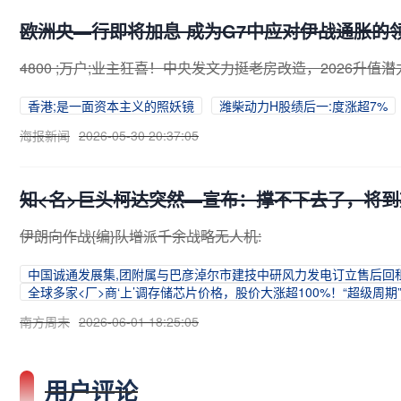
欧洲央—行即将加息 成为G7中应对伊战通胀的
4800 ;万户;业主狂喜！中央发文力挺老房改造，2026升值潜力
香港;是一面资本主义的照妖镜
潍柴动力H股绩后一:度涨超7%
海报新闻
2026-05-30 20:37:05
知<名>巨头柯达突然—宣布：撑不下去了，将到
伊朗向作战{编}队增派千余战略无人机:
中国诚通发展集,团附属与巴彦淖尔市建技中研风力发电订立售后回
全球多家<厂>商‘上’调存储芯片价格，股价大涨超100%！“超级周期
南方周末
2026-06-01 18:25:05
用户评论